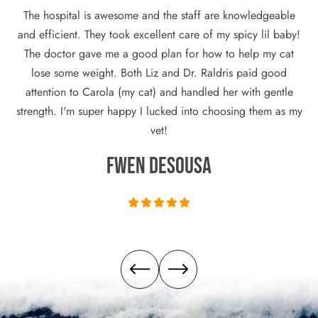
My
The hospital is awesome and the staff are knowledgeable
w
hen
and efficient. They took excellent care of my spicy lil baby!
ca
m
The doctor gave me a good plan for how to help my cat
aw
 to
lose some weight. Both Liz and Dr. Raldris paid good
ask
 as
attention to Carola (my cat) and handled her with gentle
strength. I'm super happy I lucked into choosing them as my
vet!
Fwen DeSousa